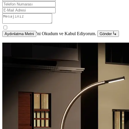
'ni Okudum ve Kabul Ediyorum.
Aydınlatma Metni
Gönder