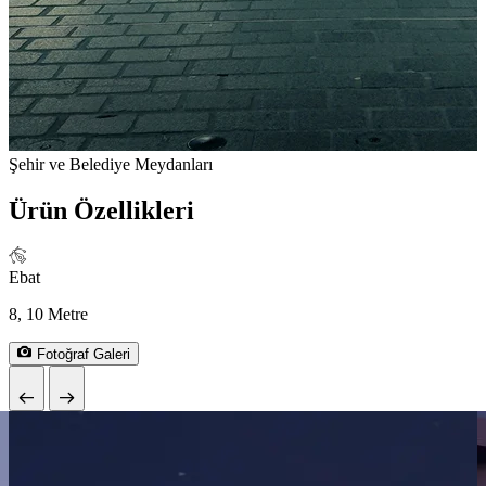
Şehir ve Belediye Meydanları
P
Ürün Özellikleri
Ebat
8, 10 Metre
Fotoğraf Galeri