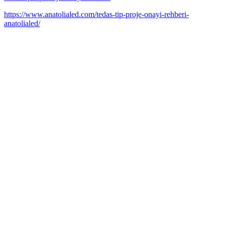
https://www.anatolialed.com/tedas-tip-proje-onayi-rehberi-
anatolialed/