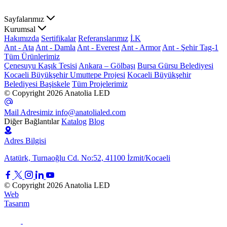
Sayfalarımız
Kurumsal
Hakımızda
Sertifikalar
Referanslarımız
İ.K
Ant - Ata
Ant - Damla
Ant - Everest
Ant - Armor
Ant - Şehir Tag-1
Tüm Ürünlerimiz
Çenesuyu Kaşık Tesisi
Ankara – Gölbaşı
Bursa Gürsu Belediyesi
Kocaeli Büyükşehir Umuttepe Projesi
Kocaeli Büyükşehir
Belediyesi Başiskele
Tüm Projelerimiz
© Copyright 2026 Anatolia LED
Mail Adresimiz
info@anatolialed.com
Diğer Bağlantılar
Katalog
Blog
Adres Bilgisi
Atatürk, Turnaoğlu Cd. No:52, 41100 İzmit/Kocaeli
© Copyright 2026 Anatolia LED
Web
Tasarım