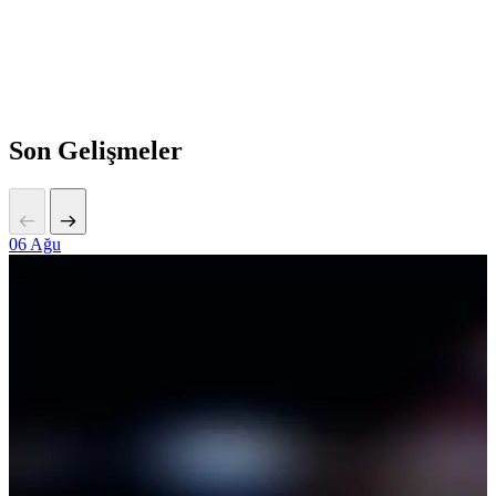
Son Gelişmeler
06
Ağu
2