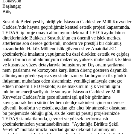
Lokasyon
Başlangıç
Bitiş
Susurluk Belediyesi iş birliğiyle İstasyon Caddesi ve Milli Kuvvetler
Caddesi’nde hayata geçirdiğimiz kentsel estetik projesi kapsamında,
TEDAŞ tip proje onaylı alüminyum dekoratif LED’li aydınlatma
direklerimizle Balıkesir Susurluk’un en önemli ve işlek merkez
arterlerine son derece görkemli, modern ve prestijli bir dokunuş
kazandırdık. Haköz Mühendislik güvencesi ve AnatoliaLED
çözümleriyle imalatını yaptığımız bu özel direkler, estetik ve çağdaş
hatları birinci sınıf alüminyum malzeme, yüksek mühendislik kalitesi
ve kusursuz yüzey detaylarıyla buluşturuyor. Dış ortam şartlarına,
nem, paslanma ve korozyona karşı üstün direnç gösteren dayanıklı
alüminyum gövde yapısı sayesinde uzun yıllar boyunca ilk günkü
ihtişamını muhafaza eden sistemimiz, yenilikçi anlayışla entegre
edilen modern LED teknolojisi ile maksimum ışık verimliliğini
minimum enerji sarfiyatı ile sunuyor. İstasyon Caddesi ve Milli
Kuvvetler Caddesi’nin gece siluetini ışıl ışıl bir görünüme
kavuşturarak hem sürücüler hem de ilçe sakinleri için son derece
güvenli, konforlu ve estetik açıdan göz alıcı bir atmosfer oluşturan
bu projemizde olduğu gibi, siz de kent içi prestij projelerinizde
TEDAŞ standartlarında, çevreci ve yüksek performanslı
çözümlerimizden yararlanabilirsiniz. "Aydınlığa Birlikte Şekil
Verelim" mottolarımızla hazırladığımız dekoratif alüminyum