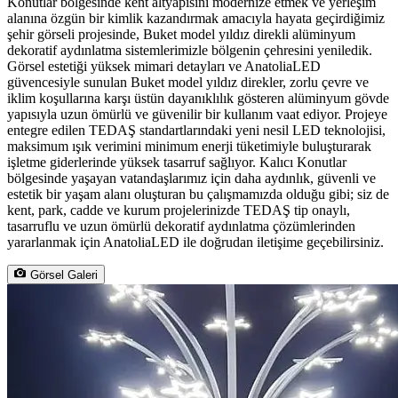
Konutlar bölgesinde kent altyapısını modernize etmek ve yerleşim
alanına özgün bir kimlik kazandırmak amacıyla hayata geçirdiğimiz
şehir görseli projesinde, Buket model yıldız direkli alüminyum
dekoratif aydınlatma sistemlerimizle bölgenin çehresini yeniledik.
Görsel estetiği yüksek mimari detayları ve AnatoliaLED
güvencesiyle sunulan Buket model yıldız direkler, zorlu çevre ve
iklim koşullarına karşı üstün dayanıklılık gösteren alüminyum gövde
yapısıyla uzun ömürlü ve güvenilir bir kullanım vaat ediyor. Projeye
entegre edilen TEDAŞ standartlarındaki yeni nesil LED teknolojisi,
maksimum ışık verimini minimum enerji tüketimiyle buluşturarak
işletme giderlerinde yüksek tasarruf sağlıyor. Kalıcı Konutlar
bölgesinde yaşayan vatandaşlarımız için daha aydınlık, güvenli ve
estetik bir yaşam alanı oluşturan bu çalışmamızda olduğu gibi; siz de
kent, park, cadde ve kurum projelerinizde TEDAŞ tip onaylı,
tasarruflu ve uzun ömürlü dekoratif aydınlatma çözümlerinden
yararlanmak için AnatoliaLED ile doğrudan iletişime geçebilirsiniz.
Görsel Galeri