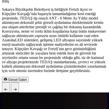
Bitiş
Sakarya Büyükşehir Belediyesi iş birliğiyle Ferizli ilçesi ve
Küpçüler Kavşağı’nda başarıyla tamamladığımız kent estetiği
projesinde, TEDAŞ tip onaylı ANT - 6 Metre Ay Yıldız model
alüminyum dekoratif şehir görseli aydınlatma direklerimizle kentin
ana ulaşım arterlerine prestijli ve çağdaş bir dokunuş kazandırdık.
Korozyona, neme ve zorlu iklim koşullarına karşı üstün mukavemet
sağlayan alüminyum yapısıyla uzun ömürlü kullanım vaat eden
AnatoliaLED sistemleri, gelişmiş LED altyapısı sayesinde yüksek
enerji tasarrufu sağlayarak işletme maliyetlerini en alt seviyede
tutuyor. Küpçüler Kavşağı ve Ferizli’nin gece görünürlüğünü
artırarak sürücüler ile yayalara hem estetik hem de güvenli bir
seyrüsefer ortamı sunan bu projemizde olduğu gibi, siz de kamusal
ve altyapı projelerinizde TEDAŞ standartlarında, çevreci ve yüksek
kaliteli alüminyum dekoratif aydınlatma çözümlerinden yararlanmak
için web sitemiz üzerinden bizimle iletişime geçebilirsiniz.
Görsel Galeri