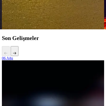
Son Gelişmeler
06
Ağu
2