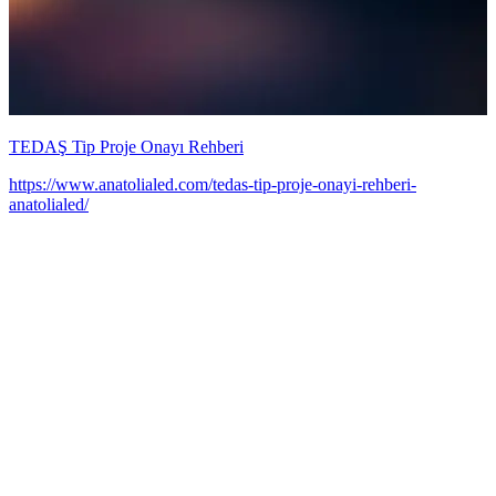
h
TEDAŞ Tip Proje Onayı Rehberi
https://www.anatolialed.com/tedas-tip-proje-onayi-rehberi-
anatolialed/