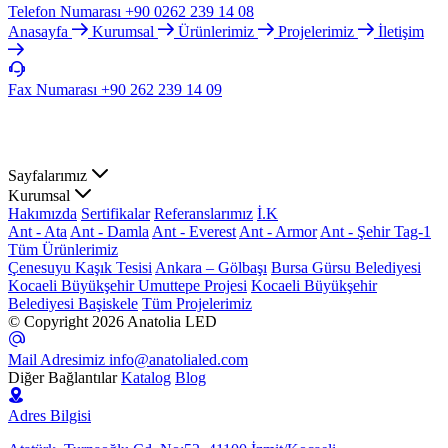
Telefon Numarası
+90 0262 239 14 08
Anasayfa
Kurumsal
Ürünlerimiz
Projelerimiz
İletişim
Fax Numarası
+90 262 239 14 09
Sayfalarımız
Kurumsal
Hakımızda
Sertifikalar
Referanslarımız
İ.K
Ant - Ata
Ant - Damla
Ant - Everest
Ant - Armor
Ant - Şehir Tag-1
Tüm Ürünlerimiz
Çenesuyu Kaşık Tesisi
Ankara – Gölbaşı
Bursa Gürsu Belediyesi
Kocaeli Büyükşehir Umuttepe Projesi
Kocaeli Büyükşehir
Belediyesi Başiskele
Tüm Projelerimiz
© Copyright 2026 Anatolia LED
Mail Adresimiz
info@anatolialed.com
Diğer Bağlantılar
Katalog
Blog
Adres Bilgisi