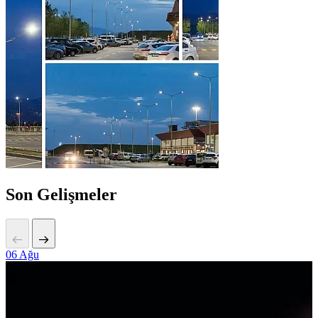
Son Gelişmeler
06
Ağu
2