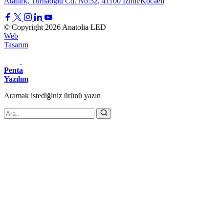
Atatürk, Turnaoğlu Cd. No:52, 41100 İzmit/Kocaeli
© Copyright 2026 Anatolia LED
Web
Tasarım
Penta
Yazılım
Aramak istediğiniz
ürünü
yazın