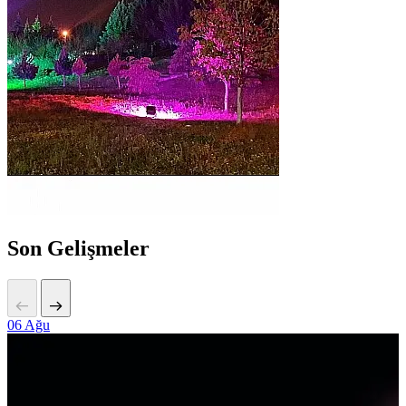
Son Gelişmeler
06
Ağu
2