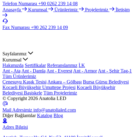
Telefon Numarası
+90 0262 239 14 08
Anasayfa
Kurumsal
Ürünlerimiz
Projelerimiz
İletişim
Fax Numarası
+90 262 239 14 09
Sayfalarımız
Kurumsal
Hakımızda
Sertifikalar
Referanslarımız
İ.K
Ant - Ata
Ant - Damla
Ant - Everest
Ant - Armor
Ant - Şehir Tag-1
Tüm Ürünlerimiz
Çenesuyu Kaşık Tesisi
Ankara – Gölbaşı
Bursa Gürsu Belediyesi
Kocaeli Büyükşehir Umuttepe Projesi
Kocaeli Büyükşehir
Belediyesi Başiskele
Tüm Projelerimiz
© Copyright 2026 Anatolia LED
Mail Adresimiz
info@anatolialed.com
Diğer Bağlantılar
Katalog
Blog
Adres Bilgisi