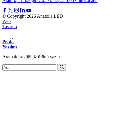
Atatürk, Turnaoğlu Cd. No:52, 41100 İzmit/Kocaeli
© Copyright 2026 Anatolia LED
Web
Tasarım
Penta
Yazılım
Aramak istediğiniz
ürünü
yazın