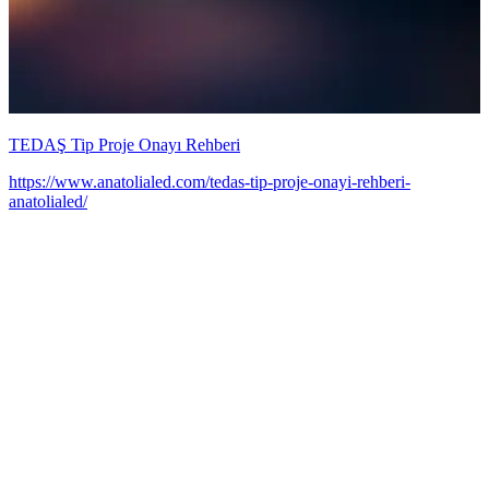
h
TEDAŞ Tip Proje Onayı Rehberi
https://www.anatolialed.com/tedas-tip-proje-onayi-rehberi-
anatolialed/