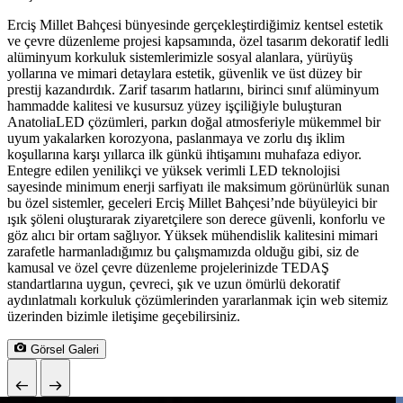
Erciş Millet Bahçesi bünyesinde gerçekleştirdiğimiz kentsel estetik
ve çevre düzenleme projesi kapsamında, özel tasarım dekoratif ledli
alüminyum korkuluk sistemlerimizle sosyal alanlara, yürüyüş
yollarına ve mimari detaylara estetik, güvenlik ve üst düzey bir
prestij kazandırdık. Zarif tasarım hatlarını, birinci sınıf alüminyum
hammadde kalitesi ve kusursuz yüzey işçiliğiyle buluşturan
AnatoliaLED çözümleri, parkın doğal atmosferiyle mükemmel bir
uyum yakalarken korozyona, paslanmaya ve zorlu dış iklim
koşullarına karşı yıllarca ilk günkü ihtişamını muhafaza ediyor.
Entegre edilen yenilikçi ve yüksek verimli LED teknolojisi
sayesinde minimum enerji sarfiyatı ile maksimum görünürlük sunan
bu özel sistemler, geceleri Erciş Millet Bahçesi’nde büyüleyici bir
ışık şöleni oluşturarak ziyaretçilere son derece güvenli, konforlu ve
göz alıcı bir ortam sağlıyor. Yüksek mühendislik kalitesini mimari
zarafetle harmanladığımız bu çalışmamızda olduğu gibi, siz de
kamusal ve özel çevre düzenleme projelerinizde TEDAŞ
standartlarına uygun, çevreci, şık ve uzun ömürlü dekoratif
aydınlatmalı korkuluk çözümlerinden yararlanmak için web sitemiz
üzerinden bizimle iletişime geçebilirsiniz.
Görsel Galeri