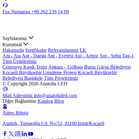
Fax Numarası
+90 262 239 14 09
Sayfalarımız
Kurumsal
Hakımızda
Sertifikalar
Referanslarımız
İ.K
Ant - Ata
Ant - Damla
Ant - Everest
Ant - Armor
Ant - Şehir Tag-1
Tüm Ürünlerimiz
Çenesuyu Kaşık Tesisi
Ankara – Gölbaşı
Bursa Gürsu Belediyesi
Kocaeli Büyükşehir Umuttepe Projesi
Kocaeli Büyükşehir
Belediyesi Başiskele
Tüm Projelerimiz
© Copyright 2026 Anatolia LED
Mail Adresimiz
info@anatolialed.com
Diğer Bağlantılar
Katalog
Blog
Adres Bilgisi
Atatürk, Turnaoğlu Cd. No:52, 41100 İzmit/Kocaeli