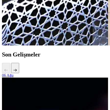
Son Gelişmeler
06
Ağu
2