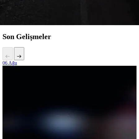
Son Gelişmeler
06
Ağu
2