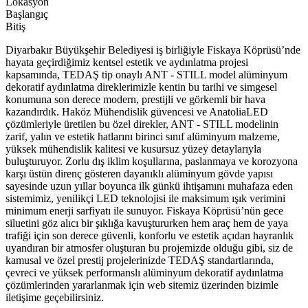
Lokasyon
Başlangıç
Bitiş
Diyarbakır Büyükşehir Belediyesi iş birliğiyle Fiskaya Köprüsü’nde
hayata geçirdiğimiz kentsel estetik ve aydınlatma projesi
kapsamında, TEDAŞ tip onaylı ANT - STILL model alüminyum
dekoratif aydınlatma direklerimizle kentin bu tarihi ve simgesel
konumuna son derece modern, prestijli ve görkemli bir hava
kazandırdık. Haköz Mühendislik güvencesi ve AnatoliaLED
çözümleriyle üretilen bu özel direkler, ANT - STILL modelinin
zarif, yalın ve estetik hatlarını birinci sınıf alüminyum malzeme,
yüksek mühendislik kalitesi ve kusursuz yüzey detaylarıyla
buluşturuyor. Zorlu dış iklim koşullarına, paslanmaya ve korozyona
karşı üstün direnç gösteren dayanıklı alüminyum gövde yapısı
sayesinde uzun yıllar boyunca ilk günkü ihtişamını muhafaza eden
sistemimiz, yenilikçi LED teknolojisi ile maksimum ışık verimini
minimum enerji sarfiyatı ile sunuyor. Fiskaya Köprüsü’nün gece
siluetini göz alıcı bir şıklığa kavuştururken hem araç hem de yaya
trafiği için son derece güvenli, konforlu ve estetik açıdan hayranlık
uyandıran bir atmosfer oluşturan bu projemizde olduğu gibi, siz de
kamusal ve özel prestij projelerinizde TEDAŞ standartlarında,
çevreci ve yüksek performanslı alüminyum dekoratif aydınlatma
çözümlerinden yararlanmak için web sitemiz üzerinden bizimle
iletişime geçebilirsiniz.