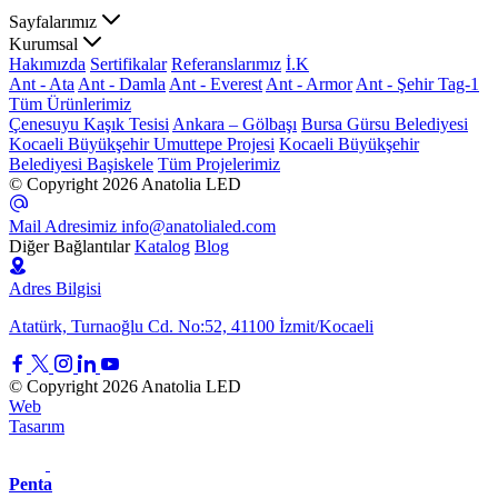
Sayfalarımız
Kurumsal
Hakımızda
Sertifikalar
Referanslarımız
İ.K
Ant - Ata
Ant - Damla
Ant - Everest
Ant - Armor
Ant - Şehir Tag-1
Tüm Ürünlerimiz
Çenesuyu Kaşık Tesisi
Ankara – Gölbaşı
Bursa Gürsu Belediyesi
Kocaeli Büyükşehir Umuttepe Projesi
Kocaeli Büyükşehir
Belediyesi Başiskele
Tüm Projelerimiz
© Copyright 2026 Anatolia LED
Mail Adresimiz
info@anatolialed.com
Diğer Bağlantılar
Katalog
Blog
Adres Bilgisi
Atatürk, Turnaoğlu Cd. No:52, 41100 İzmit/Kocaeli
© Copyright 2026 Anatolia LED
Web
Tasarım
Penta