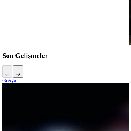
Son Gelişmeler
06
Ağu
2