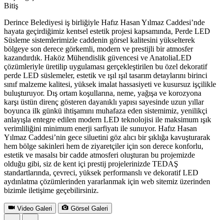
Bitiş
Derince Belediyesi iş birliğiyle Hafız Hasan Yılmaz Caddesi’nde
hayata geçirdiğimiz kentsel estetik projesi kapsamında, Perde LED
Süsleme sistemlerimizle caddenin görsel kalitesini yükselterek
bölgeye son derece görkemli, modern ve prestijli bir atmosfer
kazandırdık. Haköz Mühendislik güvencesi ve AnatoliaLED
çözümleriyle üretilip uygulaması gerçekleştirilen bu özel dekoratif
perde LED süslemeler, estetik ve ışıl ışıl tasarım detaylarını birinci
sınıf malzeme kalitesi, yüksek imalat hassasiyeti ve kusursuz işçilikle
buluşturuyor. Dış ortam koşullarına, neme, yağışa ve korozyona
karşı üstün direnç gösteren dayanıklı yapısı sayesinde uzun yıllar
boyunca ilk günkü ihtişamını muhafaza eden sistemimiz, yenilikçi
anlayışla entegre edilen modern LED teknolojisi ile maksimum ışık
verimliliğini minimum enerji sarfiyatı ile sunuyor. Hafız Hasan
Yılmaz Caddesi’nin gece siluetini göz alıcı bir şıklığa kavuşturarak
hem bölge sakinleri hem de ziyaretçiler için son derece konforlu,
estetik ve masalsı bir cadde atmosferi oluşturan bu projemizde
olduğu gibi, siz de kent içi prestij projelerinizde TEDAŞ
standartlarında, çevreci, yüksek performanslı ve dekoratif LED
aydınlatma çözümlerinden yararlanmak için web sitemiz üzerinden
bizimle iletişime geçebilirsiniz.
Video Galeri
Görsel Galeri