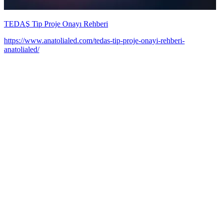
TEDAŞ Tip Proje Onayı Rehberi
https://www.anatolialed.com/tedas-tip-proje-onayi-rehberi-
anatolialed/