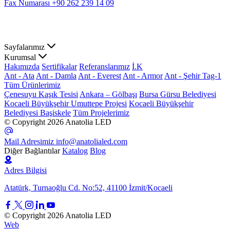
Fax Numarası
+90 262 239 14 09
Sayfalarımız
Kurumsal
Hakımızda
Sertifikalar
Referanslarımız
İ.K
Ant - Ata
Ant - Damla
Ant - Everest
Ant - Armor
Ant - Şehir Tag-1
Tüm Ürünlerimiz
Çenesuyu Kaşık Tesisi
Ankara – Gölbaşı
Bursa Gürsu Belediyesi
Kocaeli Büyükşehir Umuttepe Projesi
Kocaeli Büyükşehir
Belediyesi Başiskele
Tüm Projelerimiz
© Copyright 2026 Anatolia LED
Mail Adresimiz
info@anatolialed.com
Diğer Bağlantılar
Katalog
Blog
Adres Bilgisi
Atatürk, Turnaoğlu Cd. No:52, 41100 İzmit/Kocaeli
© Copyright 2026 Anatolia LED
Web