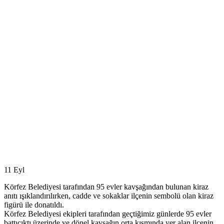
11
Eyl
Körfez Belediyesi tarafından 95 evler kavşağından bulunan kiraz
anıtı ışıklandırılırken, cadde ve sokaklar ilçenin sembolü olan kiraz
figürü ile donatıldı.
Körfez Belediyesi ekipleri tarafından geçtiğimiz günlerde 95 evler
battıçıktı üzerinde ve dönel kavşağın orta kısmında yer alan ilçenin