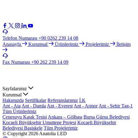
Telefon Numarası
+90 0262 239 14 08
Anasayfa
Kurumsal
Ürünlerimiz
Projelerimiz
İletişim
Fax Numarası
+90 262 239 14 09
Sayfalarımız
Kurumsal
Hakımızda
Sertifikalar
Referanslarımız
İ.K
Ant - Ata
Ant - Damla
Ant - Everest
Ant - Armor
Ant - Şehir Tag-1
Tüm Ürünlerimiz
Çenesuyu Kaşık Tesisi
Ankara – Gölbaşı
Bursa Gürsu Belediyesi
Kocaeli Büyükşehir Umuttepe Projesi
Kocaeli Büyükşehir
Belediyesi Başiskele
Tüm Projelerimiz
© Copyright 2026 Anatolia LED