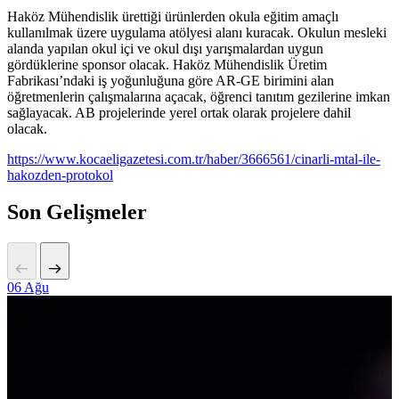
Haköz Mühendislik ürettiği ürünlerden okula eğitim amaçlı
kullanılmak üzere uygulama atölyesi alanı kuracak. Okulun mesleki
alanda yapılan okul içi ve okul dışı yarışmalardan uygun
gördüklerine sponsor olacak. Haköz Mühendislik Üretim
Fabrikası’ndaki iş yoğunluğuna göre AR-GE birimini alan
öğretmenlerin çalışmalarına açacak, öğrenci tanıtım gezilerine imkan
sağlayacak. AB projelerinde yerel ortak olarak projelere dahil
olacak.
https://www.kocaeligazetesi.com.tr/haber/3666561/cinarli-mtal-ile-
hakozden-protokol
Son Gelişmeler
06
Ağu
2