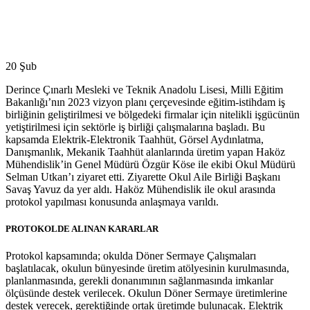
20
Şub
Derince Çınarlı Mesleki ve Teknik Anadolu Lisesi, Milli Eğitim
Bakanlığı’nın 2023 vizyon planı çerçevesinde eğitim-istihdam iş
birliğinin geliştirilmesi ve bölgedeki firmalar için nitelikli işgücünün
yetiştirilmesi için sektörle iş birliği çalışmalarına başladı. Bu
kapsamda Elektrik-Elektronik Taahhüt, Görsel Aydınlatma,
Danışmanlık, Mekanik Taahhüt alanlarında üretim yapan Haköz
Mühendislik’in Genel Müdürü Özgür Köse ile ekibi Okul Müdürü
Selman Utkan’ı ziyaret etti. Ziyarette Okul Aile Birliği Başkanı
Savaş Yavuz da yer aldı. Haköz Mühendislik ile okul arasında
protokol yapılması konusunda anlaşmaya varıldı.
PROTOKOLDE ALINAN KARARLAR
Protokol kapsamında; okulda Döner Sermaye Çalışmaları
başlatılacak, okulun bünyesinde üretim atölyesinin kurulmasında,
planlanmasında, gerekli donanımının sağlanmasında imkanlar
ölçüsünde destek verilecek. Okulun Döner Sermaye üretimlerine
destek verecek, gerektiğinde ortak üretimde bulunacak. Elektrik